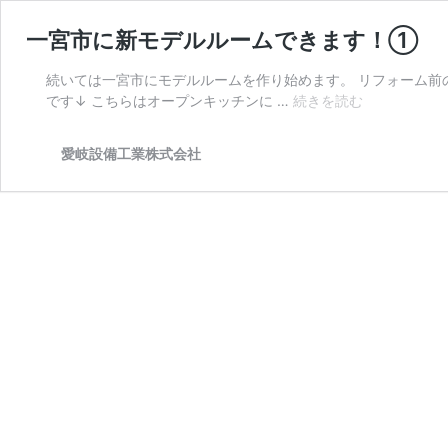
一宮市に新モデルルームできます！①
続いては一宮市にモデルルームを作り始めます。 リフォーム前
一
です↓ こちらはオープンキッチンに …
続きを読む
宮
市
愛岐設備工業株式会社
に
新
モ
デ
ル
ル
ー
ム
で
き
ま
す！
①