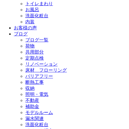
トイレまわり
お風呂
洗面化粧台
内装
お客様の声
ブログ
ブログ一覧
荷物
共用部分
定期点検
リノベーション
床材 フローリング
バリアフリー
断熱工事
収納
照明・電気
不動産
補助金
モデルルーム
漏水関連
洗面化粧台