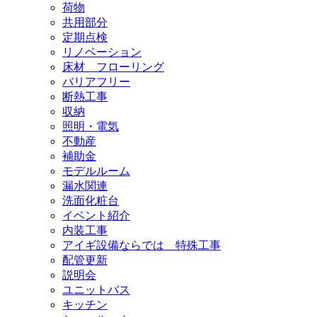
荷物
共用部分
定期点検
リノベーション
床材 フローリング
バリアフリー
断熱工事
収納
照明・電気
不動産
補助金
モデルルーム
漏水関連
洗面化粧台
イベント紹介
内装工事
アイギ設備ならでは 特殊工事
配管更新
説明会
ユニットバス
キッチン