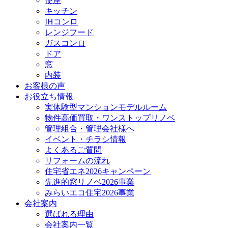
便座
キッチン
IHコンロ
レンジフード
ガスコンロ
ドア
窓
内装
お客様の声
お役立ち情報
実体験型マンションモデルルーム
物件高価買取・ワンストップリノベ
管理組合・管理会社様へ
イベント・チラシ情報
よくあるご質問
リフォームの流れ
住宅省エネ2026キャンペーン
先進的窓リノベ2026事業
みらいエコ住宅2026事業
会社案内
選ばれる理由
会社案内一覧