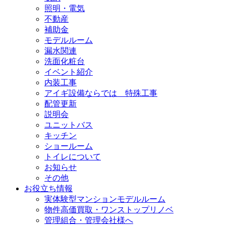
照明・電気
不動産
補助金
モデルルーム
漏水関連
洗面化粧台
イベント紹介
内装工事
アイギ設備ならでは 特殊工事
配管更新
説明会
ユニットバス
キッチン
ショールーム
トイレについて
お知らせ
その他
お役立ち情報
実体験型マンションモデルルーム
物件高価買取・ワンストップリノベ
管理組合・管理会社様へ