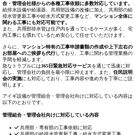
合・管理会社様からの各種工事依頼に多数対応しています。
給排水設備や給湯器、共用部設備の改修に加え、共用部の給
排水管更新工事や給水方式変更工事など、
マンション全体に
関わる工事にも対応可能です。
また、共用部排水管は住戸内を通っているケースが多く、宅
内工事にも慣れているため安心して任せていただけます。
さらに、
マンション特有の工事申請書類の作成や上下左右の
お部屋へのご挨拶も代行
しており、工事に関わる管理業務の
手間を軽減します。
急なトラブルには
365日緊急対応サービス
を通じて迅速に対
応し、管理会社の負担を最小限に抑えます。また、
住民説明
会の実施
にも対応しており、工事内容や進め方を丁寧にご説
明します。
アイギ設備が管理組合・管理会社向けに対応している内容は
以下のとおりです。
管理組合・管理会社向けに対応している内容
共用部・専有部の工事依頼に対応
共用部の給排水管更新工事・給水方式変更工事