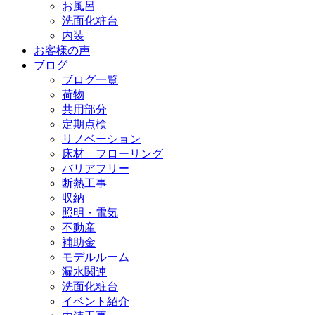
お風呂
洗面化粧台
内装
お客様の声
ブログ
ブログ一覧
荷物
共用部分
定期点検
リノベーション
床材 フローリング
バリアフリー
断熱工事
収納
照明・電気
不動産
補助金
モデルルーム
漏水関連
洗面化粧台
イベント紹介