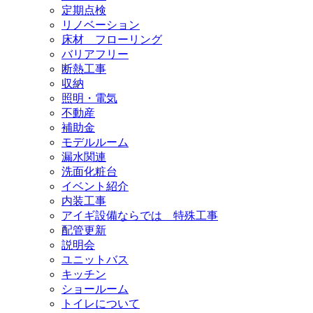
定期点検
リノベーション
床材 フローリング
バリアフリー
断熱工事
収納
照明・電気
不動産
補助金
モデルルーム
漏水関連
洗面化粧台
イベント紹介
内装工事
アイギ設備ならでは 特殊工事
配管更新
説明会
ユニットバス
キッチン
ショールーム
トイレについて