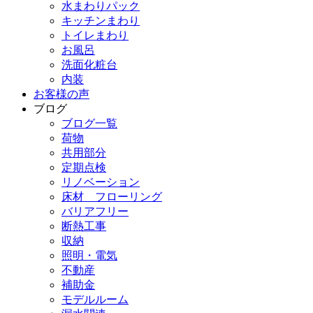
水まわりパック
キッチンまわり
トイレまわり
お風呂
洗面化粧台
内装
お客様の声
ブログ
ブログ一覧
荷物
共用部分
定期点検
リノベーション
床材 フローリング
バリアフリー
断熱工事
収納
照明・電気
不動産
補助金
モデルルーム