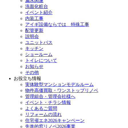
漏水関連
洗面化粧台
イベント紹介
内装工事
アイギ設備ならでは 特殊工事
配管更新
説明会
ユニットバス
キッチン
ショールーム
トイレについて
お知らせ
その他
お役立ち情報
実体験型マンションモデルルーム
物件高価買取・ワンストップリノベ
管理組合・管理会社様へ
イベント・チラシ情報
よくあるご質問
リフォームの流れ
住宅省エネ2026キャンペーン
先進的窓リノベ2026事業