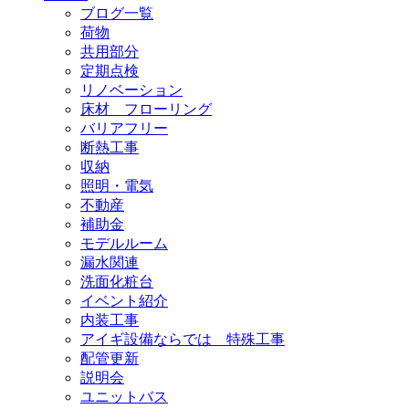
ブログ一覧
荷物
共用部分
定期点検
リノベーション
床材 フローリング
バリアフリー
断熱工事
収納
照明・電気
不動産
補助金
モデルルーム
漏水関連
洗面化粧台
イベント紹介
内装工事
アイギ設備ならでは 特殊工事
配管更新
説明会
ユニットバス