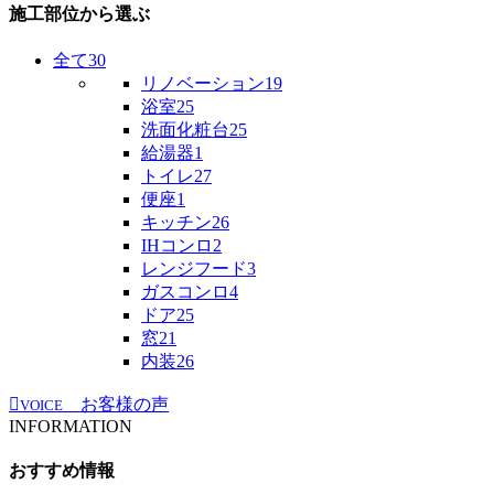
施工部位から選ぶ
全て
30
リノベーション
19
浴室
25
洗面化粧台
25
給湯器
1
トイレ
27
便座
1
キッチン
26
IHコンロ
2
レンジフード
3
ガスコンロ
4
ドア
25
窓
21
内装
26
お客様の声
VOICE
INFORMATION
おすすめ情報