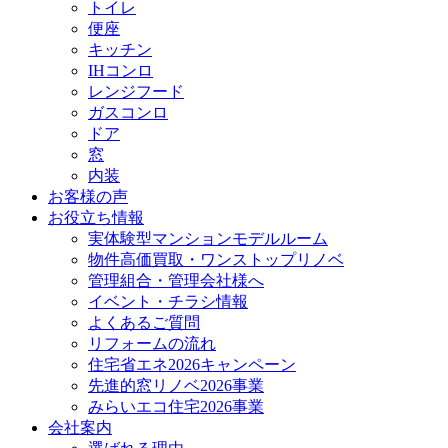
トイレ
便座
キッチン
IHコンロ
レンジフード
ガスコンロ
ドア
窓
内装
お客様の声
お役立ち情報
実体験型マンションモデルルーム
物件高価買取・ワンストップリノベ
管理組合・管理会社様へ
イベント・チラシ情報
よくあるご質問
リフォームの流れ
住宅省エネ2026キャンペーン
先進的窓リノベ2026事業
みらいエコ住宅2026事業
会社案内