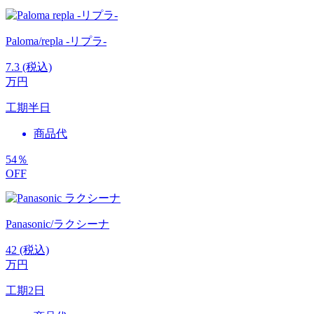
Paloma/repla -リプラ-
7.3
(税込)
万円
工期
半日
商品代
54
％
OFF
Panasonic/ラクシーナ
42
(税込)
万円
工期
2日