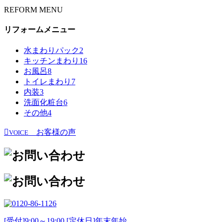
REFORM MENU
リフォームメニュー
水まわりパック
2
キッチンまわり
16
お風呂
8
トイレまわり
7
内装
3
洗面化粧台
6
その他
4
お客様の声
VOICE
[受付]9:00～19:00 [定休日]年末年始