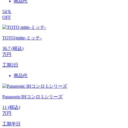
商品代
54
％
OFF
TOTO/mitte-ミッテ-
36.7
(税込)
万円
工期
2日
商品代
Panasonic/IHコンロ Lシリーズ
11
(税込)
万円
工期
半日