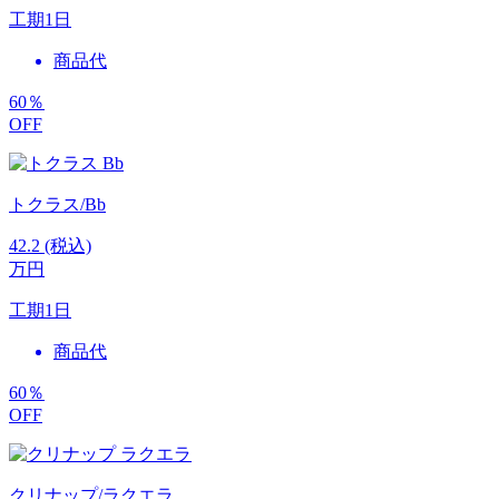
工期
1日
商品代
60
％
OFF
トクラス/Bb
42.2
(税込)
万円
工期
1日
商品代
60
％
OFF
クリナップ/ラクエラ