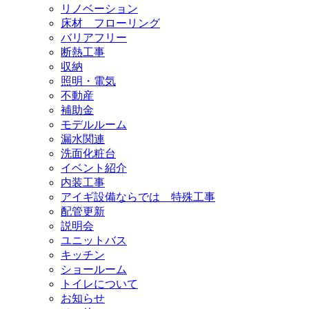
リノベーション
床材 フローリング
バリアフリー
断熱工事
収納
照明・電気
不動産
補助金
モデルルーム
漏水関連
洗面化粧台
イベント紹介
内装工事
アイギ設備ならでは 特殊工事
配管更新
説明会
ユニットバス
キッチン
ショールーム
トイレについて
お知らせ