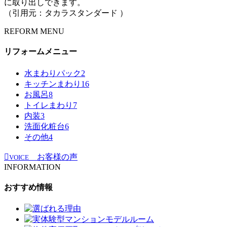
に取り出しできます。
（引用元：タカラスタンダード ）
REFORM MENU
リフォームメニュー
水まわりパック
2
キッチンまわり
16
お風呂
8
トイレまわり
7
内装
3
洗面化粧台
6
その他
4
お客様の声
VOICE
INFORMATION
おすすめ情報