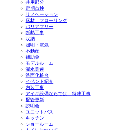
共用部分
定期点検
リノベーション
床材 フローリング
バリアフリー
断熱工事
収納
照明・電気
不動産
補助金
モデルルーム
漏水関連
洗面化粧台
イベント紹介
内装工事
アイギ設備ならでは 特殊工事
配管更新
説明会
ユニットバス
キッチン
ショールーム