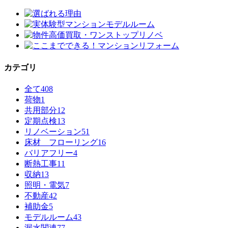
カテゴリ
全て
408
荷物
1
共用部分
12
定期点検
13
リノベーション
51
床材 フローリング
16
バリアフリー
4
断熱工事
11
収納
13
照明・電気
7
不動産
42
補助金
5
モデルルーム
43
漏水関連
77