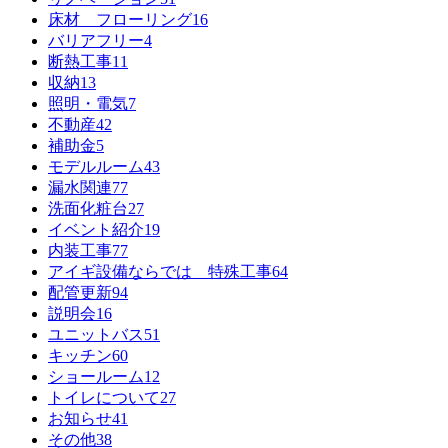
床材 フローリング
16
バリアフリー
4
断熱工事
11
収納
13
照明・電気
7
不動産
42
補助金
5
モデルルーム
43
漏水関連
77
洗面化粧台
27
イベント紹介
19
内装工事
77
アイギ設備ならでは 特殊工事
64
配管更新
94
説明会
16
ユニットバス
51
キッチン
60
ショールーム
12
トイレについて
27
お知らせ
41
その他
38