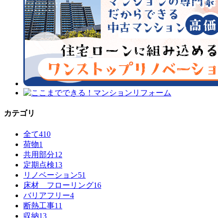
カテゴリ
全て
410
荷物
1
共用部分
12
定期点検
13
リノベーション
51
床材 フローリング
16
バリアフリー
4
断熱工事
11
収納
13