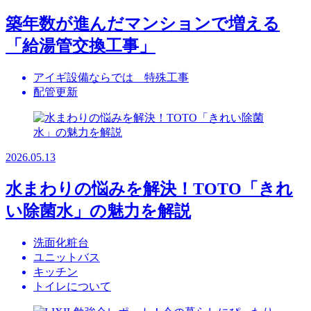
築年数が進んだマンションで増える
「給湯管交換工事」
アイギ設備ならでは 特殊工事
配管更新
2026.05.13
水まわりの悩みを解決！TOTO「きれ
い除菌水」の魅力を解説
洗面化粧台
ユニットバス
キッチン
トイレについて