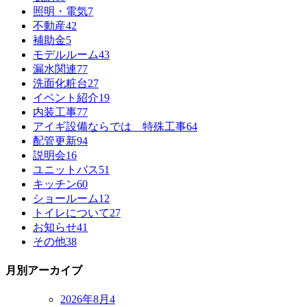
照明・電気
7
不動産
42
補助金
5
モデルルーム
43
漏水関連
77
洗面化粧台
27
イベント紹介
19
内装工事
77
アイギ設備ならでは 特殊工事
64
配管更新
94
説明会
16
ユニットバス
51
キッチン
60
ショールーム
12
トイレについて
27
お知らせ
41
その他
38
月別アーカイブ
2026年8月
4