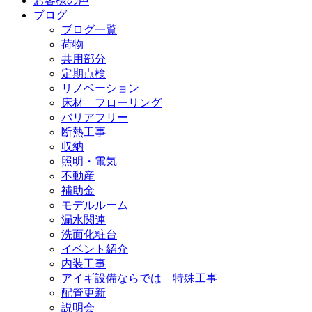
お客様の声
ブログ
ブログ一覧
荷物
共用部分
定期点検
リノベーション
床材 フローリング
バリアフリー
断熱工事
収納
照明・電気
不動産
補助金
モデルルーム
漏水関連
洗面化粧台
イベント紹介
内装工事
アイギ設備ならでは 特殊工事
配管更新
説明会