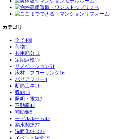
カテゴリ
全て
408
荷物
1
共用部分
12
定期点検
13
リノベーション
51
床材 フローリング
16
バリアフリー
4
断熱工事
11
収納
13
照明・電気
7
不動産
42
補助金
5
モデルルーム
43
漏水関連
77
洗面化粧台
27
イベント紹介
19