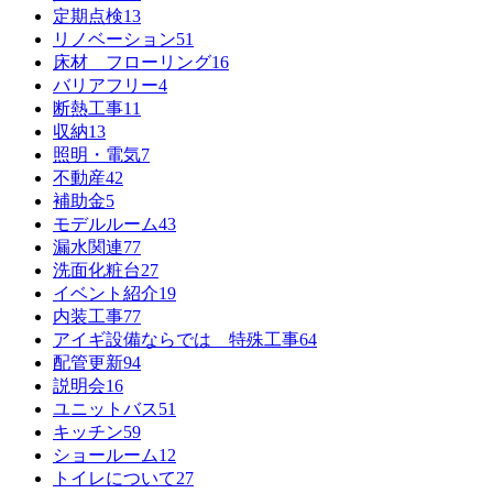
定期点検
13
リノベーション
51
床材 フローリング
16
バリアフリー
4
断熱工事
11
収納
13
照明・電気
7
不動産
42
補助金
5
モデルルーム
43
漏水関連
77
洗面化粧台
27
イベント紹介
19
内装工事
77
アイギ設備ならでは 特殊工事
64
配管更新
94
説明会
16
ユニットバス
51
キッチン
59
ショールーム
12
トイレについて
27