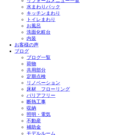
リフォームメニュー一覧
水まわりパック
キッチンまわり
トイレまわり
お風呂
洗面化粧台
内装
お客様の声
ブログ
ブログ一覧
荷物
共用部分
定期点検
リノベーション
床材 フローリング
バリアフリー
断熱工事
収納
照明・電気
不動産
補助金
モデルルーム