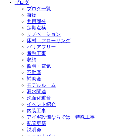
ブログ
ブログ一覧
荷物
共用部分
定期点検
リノベーション
床材 フローリング
バリアフリー
断熱工事
収納
照明・電気
不動産
補助金
モデルルーム
漏水関連
洗面化粧台
イベント紹介
内装工事
アイギ設備ならでは 特殊工事
配管更新
説明会