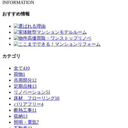
INFORMATION
おすすめ情報
カテゴリ
全て
410
荷物
1
共用部分
12
定期点検
13
リノベーション
51
床材 フローリング
16
バリアフリー
4
断熱工事
11
収納
13
照明・電気
7