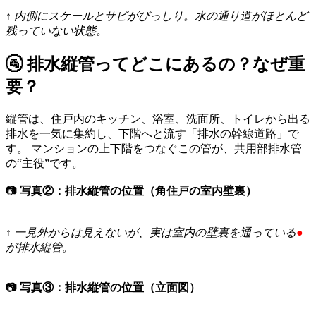
↑ 内側にスケールとサビがびっしり。水の通り道がほとんど
残っていない状態。
🚰 排水縦管ってどこにあるの？なぜ重
要？
縦管は、住戸内のキッチン、浴室、洗面所、トイレから出る
排水を一気に集約し、下階へと流す「排水の幹線道路」で
す。 マンションの上下階をつなぐこの管が、共用部排水管
の“主役”です。
📷
写真②：排水縦管の位置（角住戸の室内壁裏）
↑ 一見外からは見えないが、実は室内の壁裏を通っている
●
が排水縦管。
📷
写真③：排水縦管の位置（立面図）