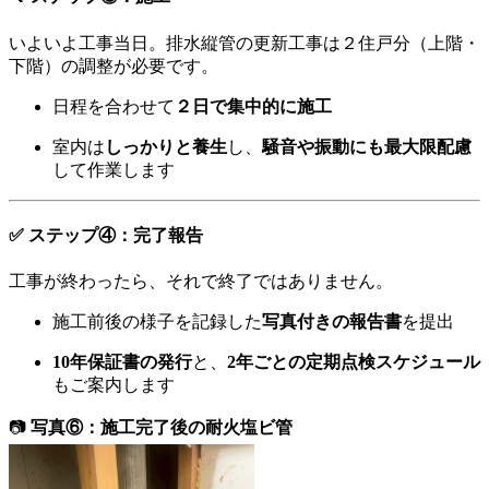
いよいよ工事当日。排水縦管の更新工事は２住戸分（上階・
下階）の調整が必要です。
日程を合わせて
２日で集中的に施工
室内は
しっかりと養生
し、
騒音や振動にも最大限配慮
して作業します
✅ ステップ④：完了報告
工事が終わったら、それで終了ではありません。
施工前後の様子を記録した
写真付きの報告書
を提出
10年保証書の発行
と、
2年ごとの定期点検スケジュール
もご案内します
📷
写真⑥：施工完了後の耐火塩ビ管