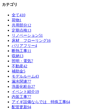
カテゴリ
全て
410
荷物
1
共用部分
12
定期点検
13
リノベーション
51
床材 フローリング
16
バリアフリー
4
断熱工事
11
収納
13
照明・電気
7
不動産
42
補助金
5
モデルルーム
43
漏水関連
77
洗面化粧台
27
イベント紹介
19
内装工事
77
アイギ設備ならでは 特殊工事
64
配管更新
94