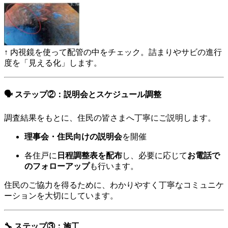
↑ 内視鏡を使って配管の中をチェック。詰まりやサビの進行
度を「見える化」します。
🗣 ステップ②：説明会とスケジュール調整
調査結果をもとに、住民の皆さまへ丁寧にご説明します。
理事会・住民向けの説明会
を開催
各住戸に
日程調整表を配布
し、必要に応じて
お電話で
のフォローアップ
も行います。
住民のご協力を得るために、わかりやすく丁寧なコミュニケ
ーションを大切にしています。
🔧 ステップ③：施工