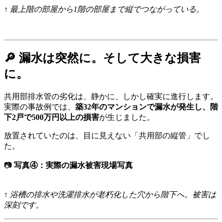
↑ 最上階の部屋から1階の部屋まで縦でつながっている。
🔎 漏水は突然に。そして大きな損害
に。
共用部排水管の劣化は、静かに、しかし確実に進行します。
実際の事故例では、
築32年のマンションで漏水が発生し、階
下2戸で500万円以上の損害
が生じました。
放置されていたのは、目に見えない「共用部の縦管」でし
た。
📷
写真④：実際の漏水被害現場写真
↑ 浴槽の排水や洗濯排水が老朽化した穴から階下へ。被害は
深刻です。