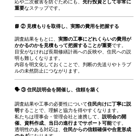
応や二次被害を防ぐためにも、
先行投資として非常に
重要
なステップです。
📘 ② 見積もりを取得し、実際の費用を把握する
調査結果をもとに、
実際の工事にどれくらいの費用が
かかるのかを見積もって把握することが重要
です。
目安がなければ長期修繕計画への反映や、住民への説
明も難しくなります。
内容を明文化しておくことで、判断の先送りやトラブ
ルの未然防止につながります。
🗣 ③ 住民説明会を開催し、信頼を築く
調査結果や工事の必要性について
住民向けに丁寧に説
明
することで、理解と協力を得やすくなります。
私たちは理事会・管理会社と連携して、
説明会の開
催、資料作成、当日の進行までサポート可能
です。
透明性のある対応は、
住民からの信頼確保や合意形成
のカギ
になります。