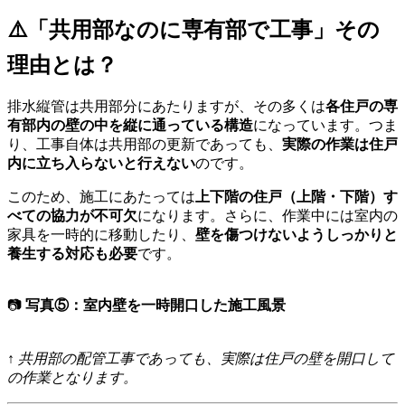
⚠️「共用部なのに専有部で工事」その
理由とは？
排水縦管は共用部分にあたりますが、その多くは
各住戸の専
有部内の壁の中を縦に通っている構造
になっています。つま
り、工事自体は共用部の更新であっても、
実際の作業は住戸
内に立ち入らないと行えない
のです。
このため、施工にあたっては
上下階の住戸（上階・下階）す
べての協力が不可欠
になります。さらに、作業中には室内の
家具を一時的に移動したり、
壁を傷つけないようしっかりと
養生する対応も必要
です。
📷
写真⑤：室内壁を一時開口した施工風景
↑ 共用部の配管工事であっても、実際は住戸の壁を開口して
の作業となります。