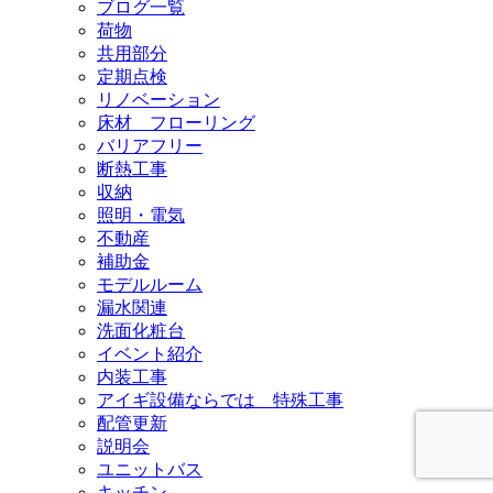
ブログ一覧
荷物
共用部分
定期点検
リノベーション
床材 フローリング
バリアフリー
断熱工事
収納
照明・電気
不動産
補助金
モデルルーム
漏水関連
洗面化粧台
イベント紹介
内装工事
アイギ設備ならでは 特殊工事
配管更新
説明会
ユニットバス
キッチン