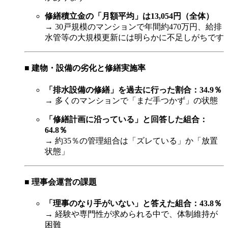
修繕積立金の「月額平均」は13,054円（全体）
→ 30戸規模のマンションで年間約470万円、給排
水管等の大規模更新には明らかに不足しがちです
■ 建物・設備の劣化と修繕実施率
「排水設備の修繕」を過去に行った割合：34.9％
→ 多くのマンションで「まだ手つかず」の状態
「修繕計画に沿っている」と回答した組合：
64.8％
→ 約35％の管理組合は「ズレている」か「放置
状態」
■ 理事会運営の課題
「理事のなり手がいない」と答えた組合：43.8％
→ 経験や専門性が求められる中で、体制維持が
困難