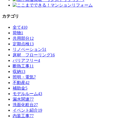
カテゴリ
全て
410
荷物
1
共用部分
12
定期点検
13
リノベーション
51
床材 フローリング
16
バリアフリー
4
断熱工事
11
収納
13
照明・電気
7
不動産
42
補助金
5
モデルルーム
43
漏水関連
77
洗面化粧台
27
イベント紹介
19
内装工事
77