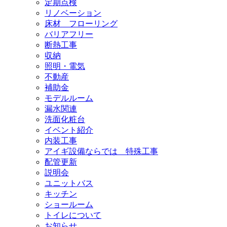
定期点検
リノベーション
床材 フローリング
バリアフリー
断熱工事
収納
照明・電気
不動産
補助金
モデルルーム
漏水関連
洗面化粧台
イベント紹介
内装工事
アイギ設備ならでは 特殊工事
配管更新
説明会
ユニットバス
キッチン
ショールーム
トイレについて
お知らせ