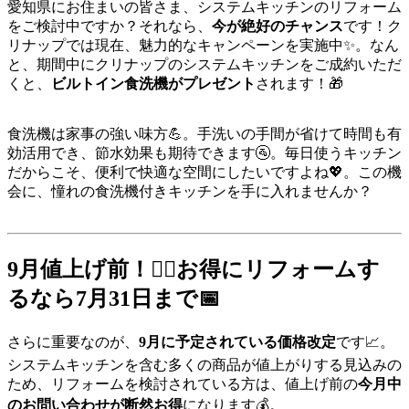
愛知県にお住まいの皆さま、システムキッチンのリフォーム
をご検討中ですか？それなら、
今が絶好のチャンス
です！ク
リナップでは現在、魅力的なキャンペーンを実施中✨。なん
と、期間中にクリナップのシステムキッチンをご成約いただ
くと、
ビルトイン食洗機がプレゼント
されます！🎁
食洗機は家事の強い味方💪。手洗いの手間が省けて時間も有
効活用でき、節水効果も期待できます🚰。毎日使うキッチン
だからこそ、便利で快適な空間にしたいですよね💖。この機
会に、憧れの食洗機付きキッチンを手に入れませんか？
9月値上げ前！🏃‍♀️お得にリフォームす
るなら7月31日まで📅
さらに重要なのが、
9月に予定されている価格改定
です📈。
システムキッチンを含む多くの商品が値上がりする見込みの
ため、リフォームを検討されている方は、値上げ前の
今月中
のお問い合わせが断然お得
になります💰。