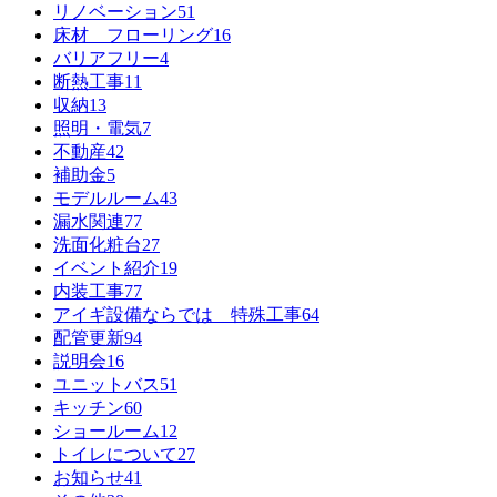
リノベーション
51
床材 フローリング
16
バリアフリー
4
断熱工事
11
収納
13
照明・電気
7
不動産
42
補助金
5
モデルルーム
43
漏水関連
77
洗面化粧台
27
イベント紹介
19
内装工事
77
アイギ設備ならでは 特殊工事
64
配管更新
94
説明会
16
ユニットバス
51
キッチン
60
ショールーム
12
トイレについて
27
お知らせ
41