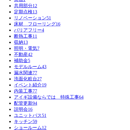
共用部分
12
定期点検
13
リノベーション
51
床材 フローリング
16
バリアフリー
4
断熱工事
11
収納
13
照明・電気
7
不動産
42
補助金
5
モデルルーム
43
漏水関連
77
洗面化粧台
27
イベント紹介
19
内装工事
77
アイギ設備ならでは 特殊工事
64
配管更新
94
説明会
16
ユニットバス
51
キッチン
59
ショールーム
12