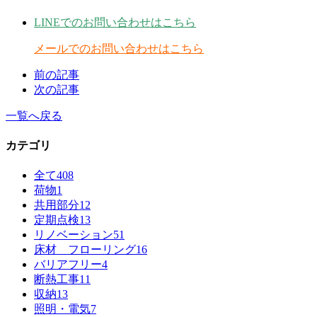
LINEでのお問い合わせはこちら
メールでのお問い合わせはこちら
前の記事
次の記事
一覧へ戻る
カテゴリ
全て
408
荷物
1
共用部分
12
定期点検
13
リノベーション
51
床材 フローリング
16
バリアフリー
4
断熱工事
11
収納
13
照明・電気
7