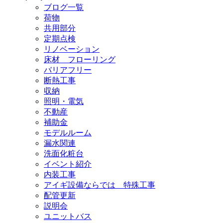
ブログ一覧
荷物
共用部分
定期点検
リノベーション
床材 フローリング
バリアフリー
断熱工事
収納
照明・電気
不動産
補助金
モデルルーム
漏水関連
洗面化粧台
イベント紹介
内装工事
アイギ設備ならでは 特殊工事
配管更新
説明会
ユニットバス