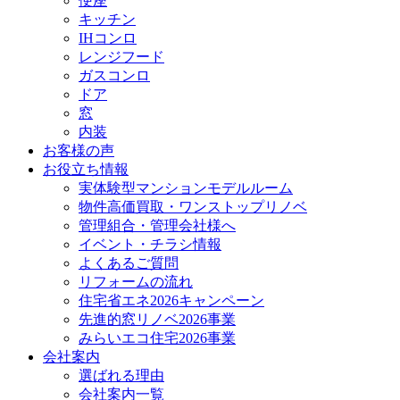
便座
キッチン
IHコンロ
レンジフード
ガスコンロ
ドア
窓
内装
お客様の声
お役立ち情報
実体験型マンションモデルルーム
物件高価買取・ワンストップリノベ
管理組合・管理会社様へ
イベント・チラシ情報
よくあるご質問
リフォームの流れ
住宅省エネ2026キャンペーン
先進的窓リノベ2026事業
みらいエコ住宅2026事業
会社案内
選ばれる理由
会社案内一覧