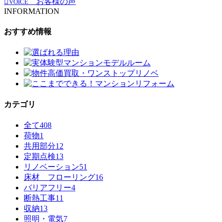
お客様の声
VOICE
INFORMATION
おすすめ情報
カテゴリ
全て
408
荷物
1
共用部分
12
定期点検
13
リノベーション
51
床材 フローリング
16
バリアフリー
4
断熱工事
11
収納
13
照明・電気
7