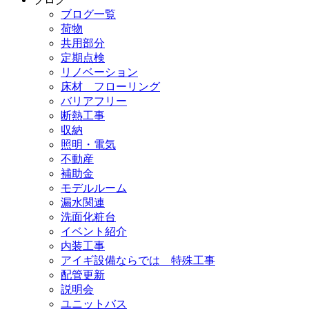
ブログ一覧
荷物
共用部分
定期点検
リノベーション
床材 フローリング
バリアフリー
断熱工事
収納
照明・電気
不動産
補助金
モデルルーム
漏水関連
洗面化粧台
イベント紹介
内装工事
アイギ設備ならでは 特殊工事
配管更新
説明会
ユニットバス