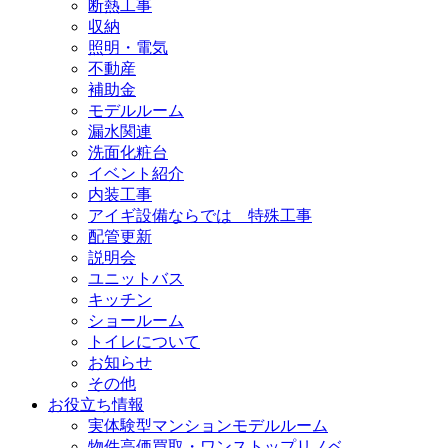
断熱工事
収納
照明・電気
不動産
補助金
モデルルーム
漏水関連
洗面化粧台
イベント紹介
内装工事
アイギ設備ならでは 特殊工事
配管更新
説明会
ユニットバス
キッチン
ショールーム
トイレについて
お知らせ
その他
お役立ち情報
実体験型マンションモデルルーム
物件高価買取・ワンストップリノベ