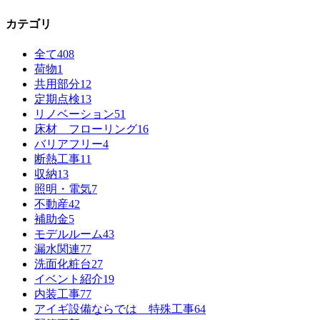
カテゴリ
全て
408
荷物
1
共用部分
12
定期点検
13
リノベーション
51
床材 フローリング
16
バリアフリー
4
断熱工事
11
収納
13
照明・電気
7
不動産
42
補助金
5
モデルルーム
43
漏水関連
77
洗面化粧台
27
イベント紹介
19
内装工事
77
アイギ設備ならでは 特殊工事
64