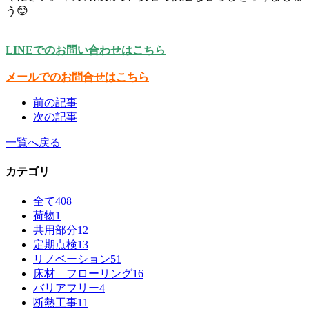
う😊
LINEでのお問い合わせはこちら
メールでのお問合せはこちら
前の記事
次の記事
一覧へ戻る
カテゴリ
全て
408
荷物
1
共用部分
12
定期点検
13
リノベーション
51
床材 フローリング
16
バリアフリー
4
断熱工事
11