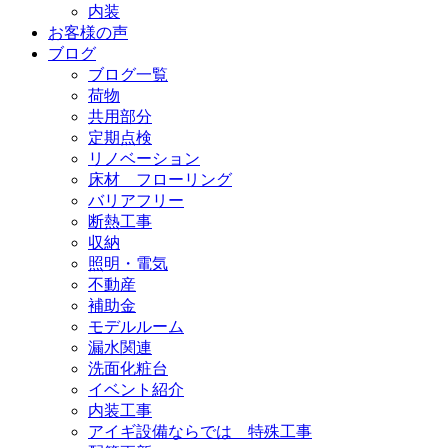
内装
お客様の声
ブログ
ブログ一覧
荷物
共用部分
定期点検
リノベーション
床材 フローリング
バリアフリー
断熱工事
収納
照明・電気
不動産
補助金
モデルルーム
漏水関連
洗面化粧台
イベント紹介
内装工事
アイギ設備ならでは 特殊工事