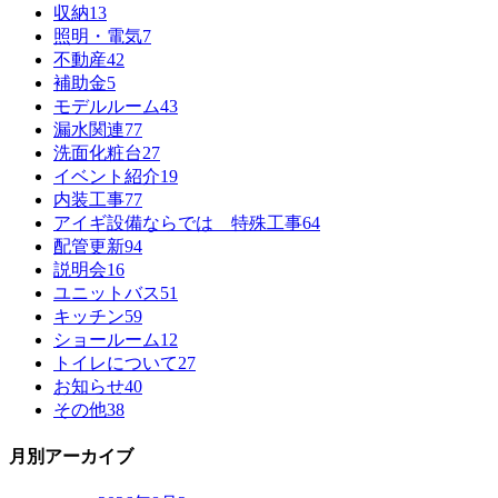
収納
13
照明・電気
7
不動産
42
補助金
5
モデルルーム
43
漏水関連
77
洗面化粧台
27
イベント紹介
19
内装工事
77
アイギ設備ならでは 特殊工事
64
配管更新
94
説明会
16
ユニットバス
51
キッチン
59
ショールーム
12
トイレについて
27
お知らせ
40
その他
38
月別アーカイブ