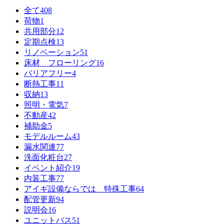
全て
408
荷物
1
共用部分
12
定期点検
13
リノベーション
51
床材 フローリング
16
バリアフリー
4
断熱工事
11
収納
13
照明・電気
7
不動産
42
補助金
5
モデルルーム
43
漏水関連
77
洗面化粧台
27
イベント紹介
19
内装工事
77
アイギ設備ならでは 特殊工事
64
配管更新
94
説明会
16
ユニットバス
51