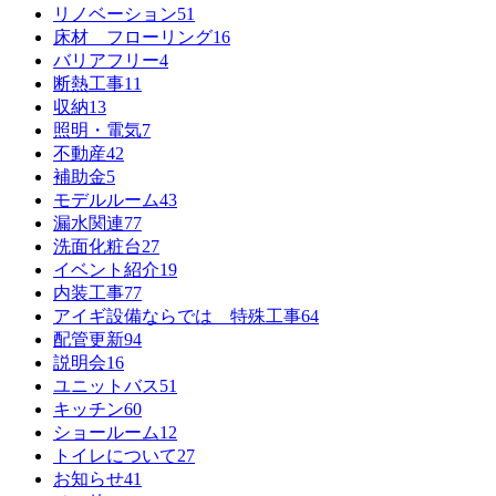
リノベーション
51
床材 フローリング
16
バリアフリー
4
断熱工事
11
収納
13
照明・電気
7
不動産
42
補助金
5
モデルルーム
43
漏水関連
77
洗面化粧台
27
イベント紹介
19
内装工事
77
アイギ設備ならでは 特殊工事
64
配管更新
94
説明会
16
ユニットバス
51
キッチン
60
ショールーム
12
トイレについて
27
お知らせ
41