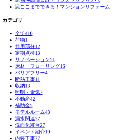
カテゴリ
全て
410
荷物
1
共用部分
12
定期点検
13
リノベーション
51
床材 フローリング
16
バリアフリー
4
断熱工事
11
収納
13
照明・電気
7
不動産
42
補助金
5
モデルルーム
43
漏水関連
77
洗面化粧台
27
イベント紹介
19
内装工事
77