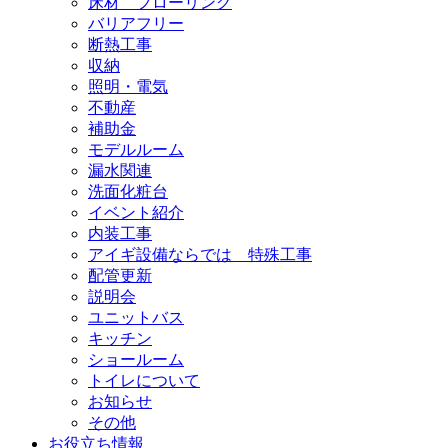
床材 フローリング
バリアフリー
断熱工事
収納
照明・電気
不動産
補助金
モデルルーム
漏水関連
洗面化粧台
イベント紹介
内装工事
アイギ設備ならでは 特殊工事
配管更新
説明会
ユニットバス
キッチン
ショールーム
トイレについて
お知らせ
その他
お役立ち情報