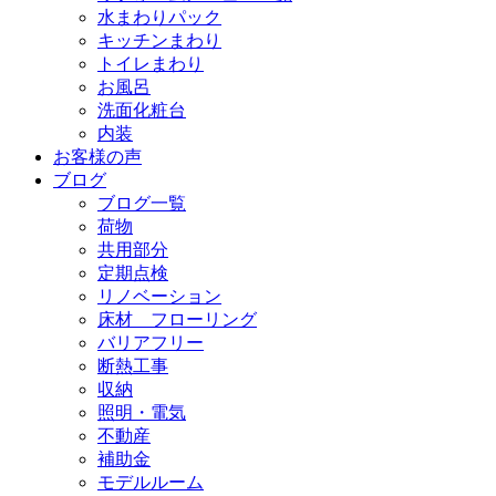
水まわりパック
キッチンまわり
トイレまわり
お風呂
洗面化粧台
内装
お客様の声
ブログ
ブログ一覧
荷物
共用部分
定期点検
リノベーション
床材 フローリング
バリアフリー
断熱工事
収納
照明・電気
不動産
補助金
モデルルーム