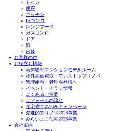
トイレ
便座
キッチン
IHコンロ
レンジフード
ガスコンロ
ドア
窓
内装
お客様の声
お役立ち情報
実体験型マンションモデルルーム
物件高価買取・ワンストップリノベ
管理組合・管理会社様へ
イベント・チラシ情報
よくあるご質問
リフォームの流れ
住宅省エネ2026キャンペーン
先進的窓リノベ2026事業
みらいエコ住宅2026事業
会社案内