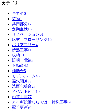
カテゴリ
全て
410
荷物
1
共用部分
12
定期点検
13
リノベーション
51
床材 フローリング
16
バリアフリー
4
断熱工事
11
収納
13
照明・電気
7
不動産
42
補助金
5
モデルルーム
43
漏水関連
77
洗面化粧台
27
イベント紹介
19
内装工事
77
アイギ設備ならでは 特殊工事
64
配管更新
94