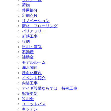
荷物
共用部分
定期点検
リノベーション
床材 フローリング
バリアフリー
断熱工事
収納
照明・電気
不動産
補助金
モデルルーム
漏水関連
洗面化粧台
イベント紹介
内装工事
アイギ設備ならでは 特殊工事
配管更新
説明会
ユニットバス
キッチン