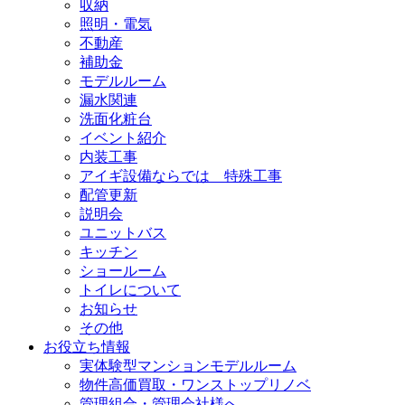
収納
照明・電気
不動産
補助金
モデルルーム
漏水関連
洗面化粧台
イベント紹介
内装工事
アイギ設備ならでは 特殊工事
配管更新
説明会
ユニットバス
キッチン
ショールーム
トイレについて
お知らせ
その他
お役立ち情報
実体験型マンションモデルルーム
物件高価買取・ワンストップリノベ
管理組合・管理会社様へ