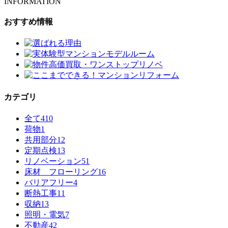
INFORMATION
おすすめ情報
カテゴリ
全て
410
荷物
1
共用部分
12
定期点検
13
リノベーション
51
床材 フローリング
16
バリアフリー
4
断熱工事
11
収納
13
照明・電気
7
不動産
42