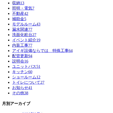
収納
13
照明・電気
7
不動産
42
補助金
5
モデルルーム
43
漏水関連
77
洗面化粧台
27
イベント紹介
19
内装工事
77
アイギ設備ならでは 特殊工事
64
配管更新
94
説明会
16
ユニットバス
51
キッチン
60
ショールーム
12
トイレについて
27
お知らせ
41
その他
38
月別アーカイブ