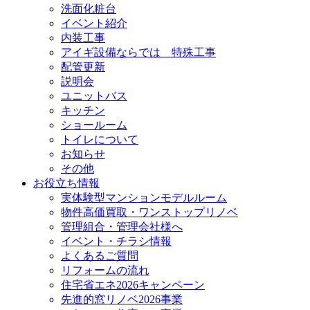
洗面化粧台
イベント紹介
内装工事
アイギ設備ならでは 特殊工事
配管更新
説明会
ユニットバス
キッチン
ショールーム
トイレについて
お知らせ
その他
お役立ち情報
実体験型マンションモデルルーム
物件高価買取・ワンストップリノベ
管理組合・管理会社様へ
イベント・チラシ情報
よくあるご質問
リフォームの流れ
住宅省エネ2026キャンペーン
先進的窓リノベ2026事業