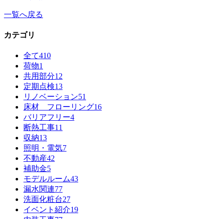
一覧へ戻る
カテゴリ
全て
410
荷物
1
共用部分
12
定期点検
13
リノベーション
51
床材 フローリング
16
バリアフリー
4
断熱工事
11
収納
13
照明・電気
7
不動産
42
補助金
5
モデルルーム
43
漏水関連
77
洗面化粧台
27
イベント紹介
19