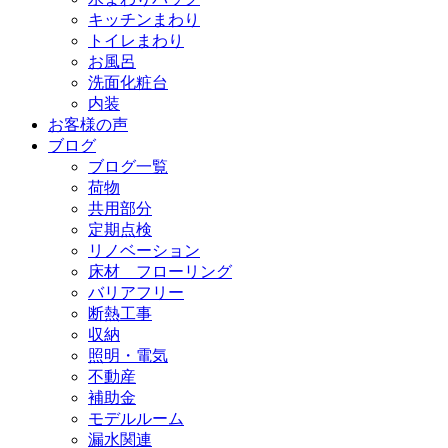
キッチンまわり
トイレまわり
お風呂
洗面化粧台
内装
お客様の声
ブログ
ブログ一覧
荷物
共用部分
定期点検
リノベーション
床材 フローリング
バリアフリー
断熱工事
収納
照明・電気
不動産
補助金
モデルルーム
漏水関連