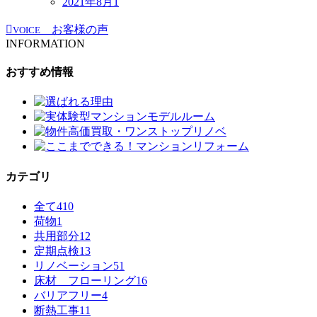
2021年8月
1
お客様の声
VOICE
INFORMATION
おすすめ情報
カテゴリ
全て
410
荷物
1
共用部分
12
定期点検
13
リノベーション
51
床材 フローリング
16
バリアフリー
4
断熱工事
11