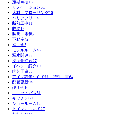
定期点検
13
リノベーション
51
床材 フローリング
16
バリアフリー
4
断熱工事
11
収納
13
照明・電気
7
不動産
42
補助金
5
モデルルーム
43
漏水関連
77
洗面化粧台
27
イベント紹介
19
内装工事
77
アイギ設備ならでは 特殊工事
64
配管更新
94
説明会
16
ユニットバス
51
キッチン
60
ショールーム
12
トイレについて
27