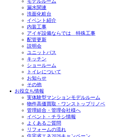
モデルルーム
漏水関連
洗面化粧台
イベント紹介
内装工事
アイギ設備ならでは 特殊工事
配管更新
説明会
ユニットバス
キッチン
ショールーム
トイレについて
お知らせ
その他
お役立ち情報
実体験型マンションモデルルーム
物件高価買取・ワンストップリノベ
管理組合・管理会社様へ
イベント・チラシ情報
よくあるご質問
リフォームの流れ
住宅省エネ2026キャンペーン