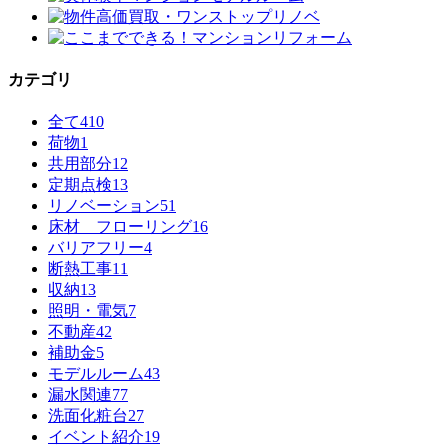
カテゴリ
全て
410
荷物
1
共用部分
12
定期点検
13
リノベーション
51
床材 フローリング
16
バリアフリー
4
断熱工事
11
収納
13
照明・電気
7
不動産
42
補助金
5
モデルルーム
43
漏水関連
77
洗面化粧台
27
イベント紹介
19