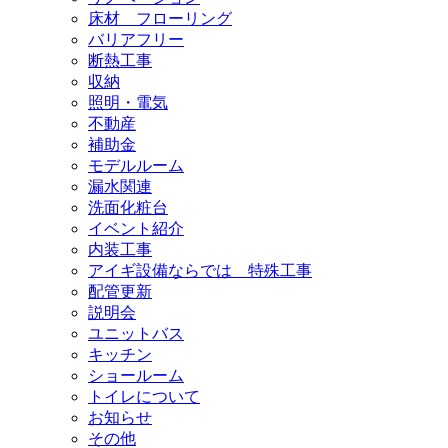
床材 フローリング
バリアフリー
断熱工事
収納
照明・電気
不動産
補助金
モデルルーム
漏水関連
洗面化粧台
イベント紹介
内装工事
アイギ設備ならでは 特殊工事
配管更新
説明会
ユニットバス
キッチン
ショールーム
トイレについて
お知らせ
その他