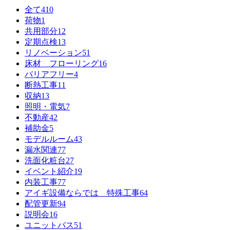
全て
410
荷物
1
共用部分
12
定期点検
13
リノベーション
51
床材 フローリング
16
バリアフリー
4
断熱工事
11
収納
13
照明・電気
7
不動産
42
補助金
5
モデルルーム
43
漏水関連
77
洗面化粧台
27
イベント紹介
19
内装工事
77
アイギ設備ならでは 特殊工事
64
配管更新
94
説明会
16
ユニットバス
51