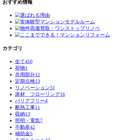
おすすめ情報
カテゴリ
全て
410
荷物
1
共用部分
12
定期点検
13
リノベーション
51
床材 フローリング
16
バリアフリー
4
断熱工事
11
収納
13
照明・電気
7
不動産
42
補助金
5