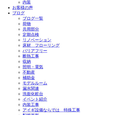
内装
お客様の声
ブログ
ブログ一覧
荷物
共用部分
定期点検
リノベーション
床材 フローリング
バリアフリー
断熱工事
収納
照明・電気
不動産
補助金
モデルルーム
漏水関連
洗面化粧台
イベント紹介
内装工事
アイギ設備ならでは 特殊工事