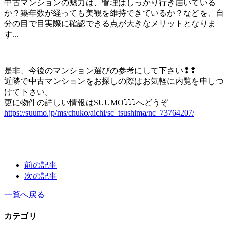
中古マンションの魅力は、管理はしっかり行き届いている
か？築年数が経っても美観を維持できているか？などを、自
分の目で目実際に確認できる点が大きなメリットとなりま
す...
是非、今後のマンション選びの参考にして下さい❢❢
近隣で中古マンションをお探しの際はお気軽に内覧を申しつ
けて下さい。
更に物件の詳しい情報は
SUUMO⤵⤵⤵
へどうぞ
https://suumo.jp/ms/chuko/aichi/sc_tsushima/nc_73764207/
前の記事
次の記事
一覧へ戻る
カテゴリ