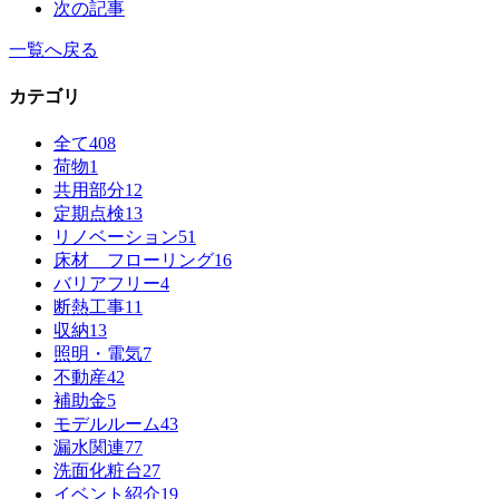
次の記事
一覧へ戻る
カテゴリ
全て
408
荷物
1
共用部分
12
定期点検
13
リノベーション
51
床材 フローリング
16
バリアフリー
4
断熱工事
11
収納
13
照明・電気
7
不動産
42
補助金
5
モデルルーム
43
漏水関連
77
洗面化粧台
27
イベント紹介
19