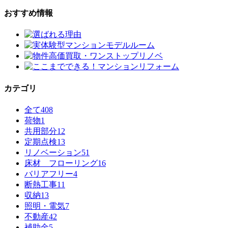
おすすめ情報
カテゴリ
全て
408
荷物
1
共用部分
12
定期点検
13
リノベーション
51
床材 フローリング
16
バリアフリー
4
断熱工事
11
収納
13
照明・電気
7
不動産
42
補助金
5