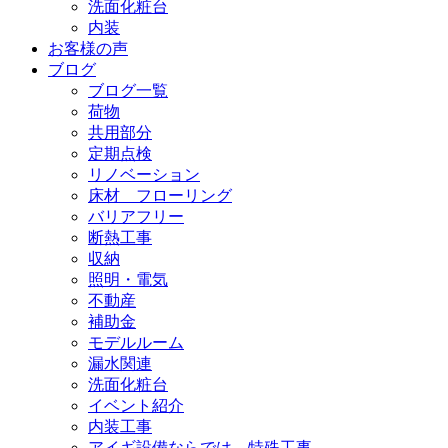
洗面化粧台
内装
お客様の声
ブログ
ブログ一覧
荷物
共用部分
定期点検
リノベーション
床材 フローリング
バリアフリー
断熱工事
収納
照明・電気
不動産
補助金
モデルルーム
漏水関連
洗面化粧台
イベント紹介
内装工事
アイギ設備ならでは 特殊工事