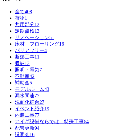
全て
408
荷物
1
共用部分
12
定期点検
13
リノベーション
51
床材 フローリング
16
バリアフリー
4
断熱工事
11
収納
13
照明・電気
7
不動産
42
補助金
5
モデルルーム
43
漏水関連
77
洗面化粧台
27
イベント紹介
19
内装工事
77
アイギ設備ならでは 特殊工事
64
配管更新
94
説明会
16