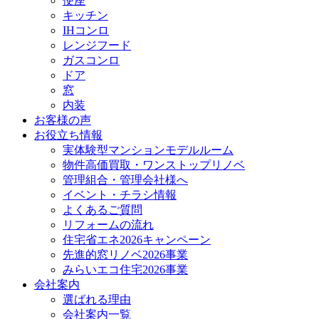
便座
キッチン
IHコンロ
レンジフード
ガスコンロ
ドア
窓
内装
お客様の声
お役立ち情報
実体験型マンションモデルルーム
物件高価買取・ワンストップリノベ
管理組合・管理会社様へ
イベント・チラシ情報
よくあるご質問
リフォームの流れ
住宅省エネ2026キャンペーン
先進的窓リノベ2026事業
みらいエコ住宅2026事業
会社案内
選ばれる理由
会社案内一覧