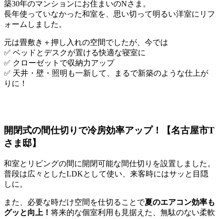
築30年のマンションにお住まいのNさま。
長年使っていなかった和室を、思い切って明るい洋室にリフ
ォームしました。
元は畳敷き＋押し入れの空間でしたが、今では
✅ ベッドとデスクが置ける快適な寝室に
✅ クローゼットで収納力アップ
✅ 天井・壁・照明も一新して、まるで新築のような仕上が
りに！
開閉式の間仕切りで冷房効率アップ！【名古屋市T
さま邸】
和室とリビングの間に開閉可能な間仕切りを設置しました。
普段は広々としたLDKとして使い、来客時にはサッと目隠
しに。
また、必要な時だけ空間を仕切ることで
夏のエアコン効率も
グッと向上！
将来的な個室利用も見据えた、無駄のない柔軟