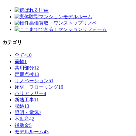
カテゴリ
全て
410
荷物
1
共用部分
12
定期点検
13
リノベーション
51
床材 フローリング
16
バリアフリー
4
断熱工事
11
収納
13
照明・電気
7
不動産
42
補助金
5
モデルルーム
43