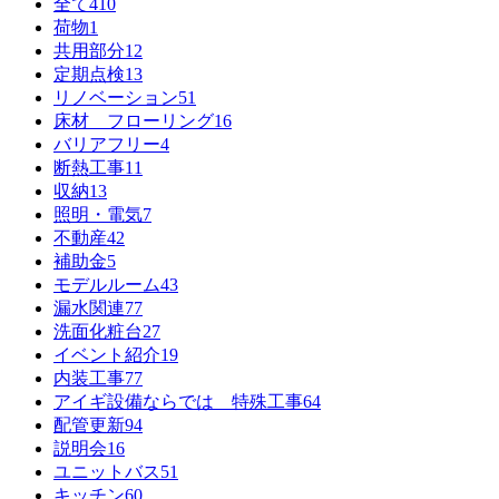
全て
410
荷物
1
共用部分
12
定期点検
13
リノベーション
51
床材 フローリング
16
バリアフリー
4
断熱工事
11
収納
13
照明・電気
7
不動産
42
補助金
5
モデルルーム
43
漏水関連
77
洗面化粧台
27
イベント紹介
19
内装工事
77
アイギ設備ならでは 特殊工事
64
配管更新
94
説明会
16
ユニットバス
51
キッチン
60