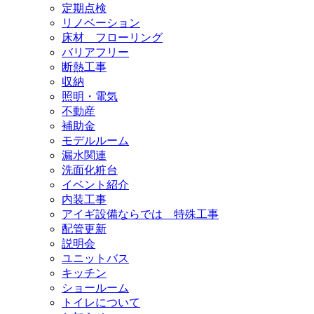
定期点検
リノベーション
床材 フローリング
バリアフリー
断熱工事
収納
照明・電気
不動産
補助金
モデルルーム
漏水関連
洗面化粧台
イベント紹介
内装工事
アイギ設備ならでは 特殊工事
配管更新
説明会
ユニットバス
キッチン
ショールーム
トイレについて