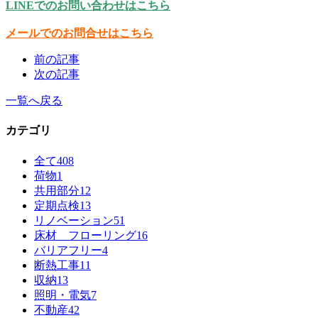
LINEでのお問い合わせはこちら
メールでのお問合せはこちら
前の記事
次の記事
一覧へ戻る
カテゴリ
全て
408
荷物
1
共用部分
12
定期点検
13
リノベーション
51
床材 フローリング
16
バリアフリー
4
断熱工事
11
収納
13
照明・電気
7
不動産
42