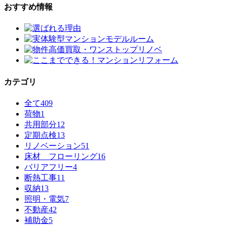
おすすめ情報
カテゴリ
全て
409
荷物
1
共用部分
12
定期点検
13
リノベーション
51
床材 フローリング
16
バリアフリー
4
断熱工事
11
収納
13
照明・電気
7
不動産
42
補助金
5