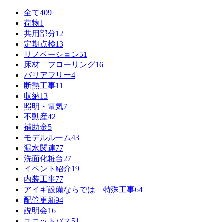
全て
409
荷物
1
共用部分
12
定期点検
13
リノベーション
51
床材 フローリング
16
バリアフリー
4
断熱工事
11
収納
13
照明・電気
7
不動産
42
補助金
5
モデルルーム
43
漏水関連
77
洗面化粧台
27
イベント紹介
19
内装工事
77
アイギ設備ならでは 特殊工事
64
配管更新
94
説明会
16
ユニットバス
51