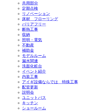
共用部分
定期点検
リノベーション
床材 フローリング
バリアフリー
断熱工事
収納
照明・電気
不動産
補助金
モデルルーム
漏水関連
洗面化粧台
イベント紹介
内装工事
アイギ設備ならでは 特殊工事
配管更新
説明会
ユニットバス
キッチン
ショールーム