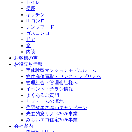
トイレ
便座
キッチン
IHコンロ
レンジフード
ガスコンロ
ドア
窓
内装
お客様の声
お役立ち情報
実体験型マンションモデルルーム
物件高価買取・ワンストップリノベ
管理組合・管理会社様へ
イベント・チラシ情報
よくあるご質問
リフォームの流れ
住宅省エネ2026キャンペーン
先進的窓リノベ2026事業
みらいエコ住宅2026事業
会社案内