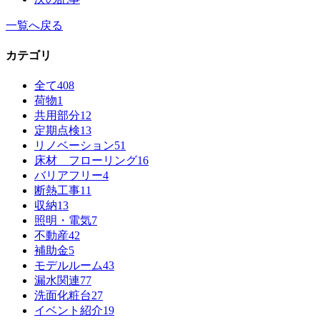
一覧へ戻る
カテゴリ
全て
408
荷物
1
共用部分
12
定期点検
13
リノベーション
51
床材 フローリング
16
バリアフリー
4
断熱工事
11
収納
13
照明・電気
7
不動産
42
補助金
5
モデルルーム
43
漏水関連
77
洗面化粧台
27
イベント紹介
19