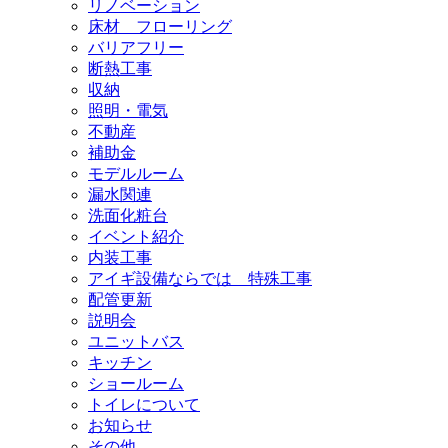
リノベーション
床材 フローリング
バリアフリー
断熱工事
収納
照明・電気
不動産
補助金
モデルルーム
漏水関連
洗面化粧台
イベント紹介
内装工事
アイギ設備ならでは 特殊工事
配管更新
説明会
ユニットバス
キッチン
ショールーム
トイレについて
お知らせ
その他