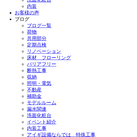
内装
お客様の声
ブログ
ブログ一覧
荷物
共用部分
定期点検
リノベーション
床材 フローリング
バリアフリー
断熱工事
収納
照明・電気
不動産
補助金
モデルルーム
漏水関連
洗面化粧台
イベント紹介
内装工事
アイギ設備ならでは 特殊工事