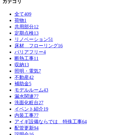
カテゴリ
全て
409
荷物
1
共用部分
12
定期点検
13
リノベーション
51
床材 フローリング
16
バリアフリー
4
断熱工事
11
収納
13
照明・電気
7
不動産
42
補助金
5
モデルルーム
43
漏水関連
77
洗面化粧台
27
イベント紹介
19
内装工事
77
アイギ設備ならでは 特殊工事
64
配管更新
94
説明会
16