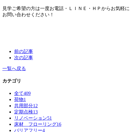
見学ご希望の方は一度お電話・ＬＩＮＥ・ＨＰからお気軽に
お問い合わせください！
前の記事
次の記事
一覧へ戻る
カテゴリ
全て
409
荷物
1
共用部分
12
定期点検
13
リノベーション
51
床材 フローリング
16
バリアフリー
4