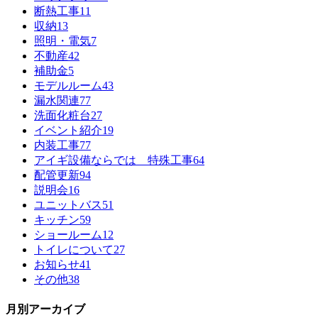
断熱工事
11
収納
13
照明・電気
7
不動産
42
補助金
5
モデルルーム
43
漏水関連
77
洗面化粧台
27
イベント紹介
19
内装工事
77
アイギ設備ならでは 特殊工事
64
配管更新
94
説明会
16
ユニットバス
51
キッチン
59
ショールーム
12
トイレについて
27
お知らせ
41
その他
38
月別アーカイブ