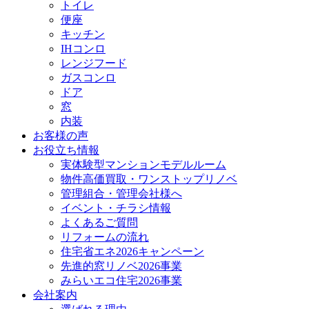
トイレ
便座
キッチン
IHコンロ
レンジフード
ガスコンロ
ドア
窓
内装
お客様の声
お役立ち情報
実体験型マンションモデルルーム
物件高価買取・ワンストップリノベ
管理組合・管理会社様へ
イベント・チラシ情報
よくあるご質問
リフォームの流れ
住宅省エネ2026キャンペーン
先進的窓リノベ2026事業
みらいエコ住宅2026事業
会社案内