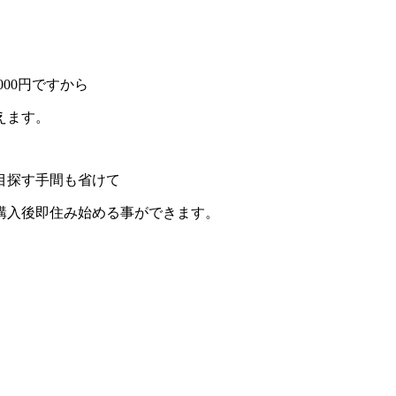
00円ですから
えます。
目探す手間も省けて
購入後即住み始める事ができます。