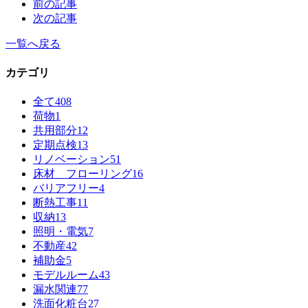
前の記事
次の記事
一覧へ戻る
カテゴリ
全て
408
荷物
1
共用部分
12
定期点検
13
リノベーション
51
床材 フローリング
16
バリアフリー
4
断熱工事
11
収納
13
照明・電気
7
不動産
42
補助金
5
モデルルーム
43
漏水関連
77
洗面化粧台
27