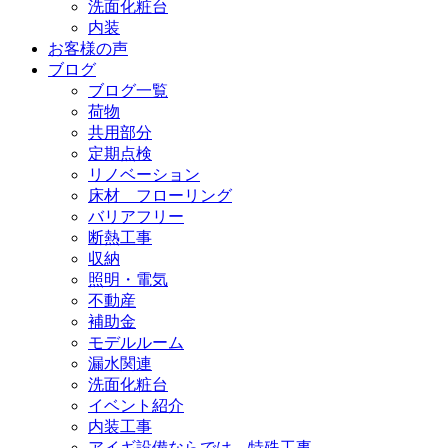
洗面化粧台
内装
お客様の声
ブログ
ブログ一覧
荷物
共用部分
定期点検
リノベーション
床材 フローリング
バリアフリー
断熱工事
収納
照明・電気
不動産
補助金
モデルルーム
漏水関連
洗面化粧台
イベント紹介
内装工事
アイギ設備ならでは 特殊工事