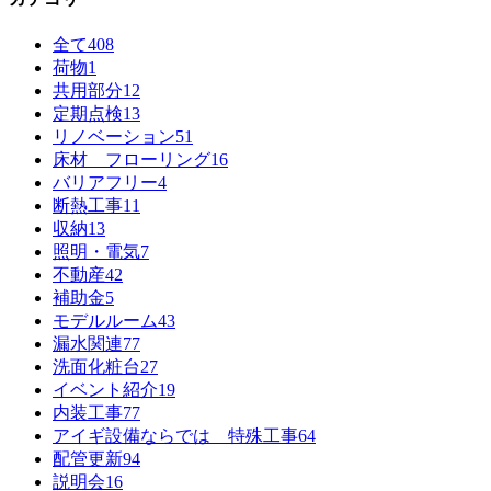
全て
408
荷物
1
共用部分
12
定期点検
13
リノベーション
51
床材 フローリング
16
バリアフリー
4
断熱工事
11
収納
13
照明・電気
7
不動産
42
補助金
5
モデルルーム
43
漏水関連
77
洗面化粧台
27
イベント紹介
19
内装工事
77
アイギ設備ならでは 特殊工事
64
配管更新
94
説明会
16