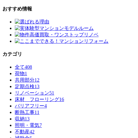
おすすめ情報
カテゴリ
全て
408
荷物
1
共用部分
12
定期点検
13
リノベーション
51
床材 フローリング
16
バリアフリー
4
断熱工事
11
収納
13
照明・電気
7
不動産
42