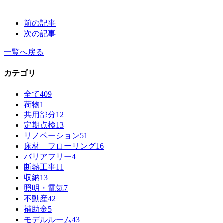
前の記事
次の記事
一覧へ戻る
カテゴリ
全て
409
荷物
1
共用部分
12
定期点検
13
リノベーション
51
床材 フローリング
16
バリアフリー
4
断熱工事
11
収納
13
照明・電気
7
不動産
42
補助金
5
モデルルーム
43