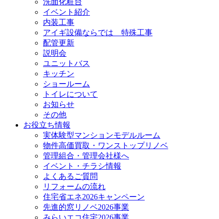
洗面化粧台
イベント紹介
内装工事
アイギ設備ならでは 特殊工事
配管更新
説明会
ユニットバス
キッチン
ショールーム
トイレについて
お知らせ
その他
お役立ち情報
実体験型マンションモデルルーム
物件高価買取・ワンストップリノベ
管理組合・管理会社様へ
イベント・チラシ情報
よくあるご質問
リフォームの流れ
住宅省エネ2026キャンペーン
先進的窓リノベ2026事業
みらいエコ住宅2026事業