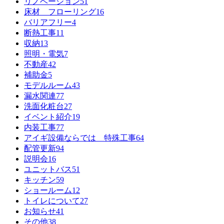
リノベーション
51
床材 フローリング
16
バリアフリー
4
断熱工事
11
収納
13
照明・電気
7
不動産
42
補助金
5
モデルルーム
43
漏水関連
77
洗面化粧台
27
イベント紹介
19
内装工事
77
アイギ設備ならでは 特殊工事
64
配管更新
94
説明会
16
ユニットバス
51
キッチン
59
ショールーム
12
トイレについて
27
お知らせ
41
その他
38