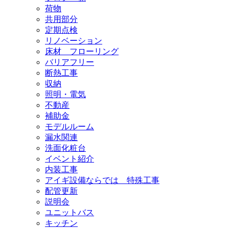
荷物
共用部分
定期点検
リノベーション
床材 フローリング
バリアフリー
断熱工事
収納
照明・電気
不動産
補助金
モデルルーム
漏水関連
洗面化粧台
イベント紹介
内装工事
アイギ設備ならでは 特殊工事
配管更新
説明会
ユニットバス
キッチン