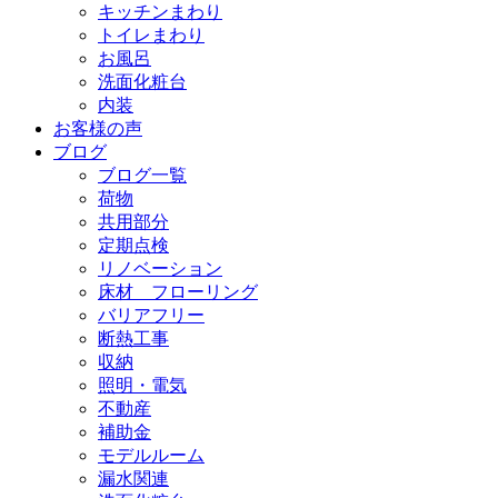
キッチンまわり
トイレまわり
お風呂
洗面化粧台
内装
お客様の声
ブログ
ブログ一覧
荷物
共用部分
定期点検
リノベーション
床材 フローリング
バリアフリー
断熱工事
収納
照明・電気
不動産
補助金
モデルルーム
漏水関連